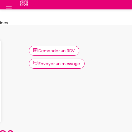
ines
Demander un RDV
Envoyer un message