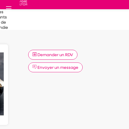
es
nts
s de
ndie
Demander un RDV
Envoyer un message