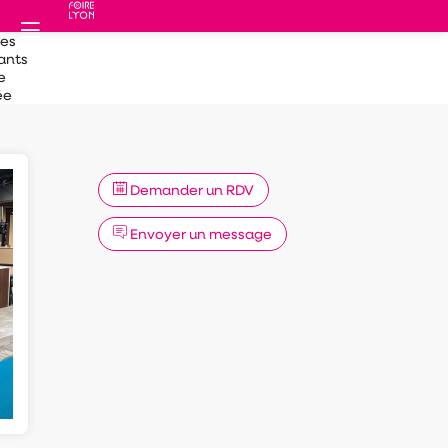
des
ants
e
ée
Demander un RDV
Envoyer un message