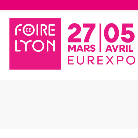
Liste des exposants
Yuna la méduse immortelle
 la méduse
rtelle