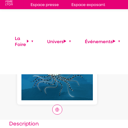
Espace presse
Espace exposant
Yuna
La
Univers
Événements
Foire
immo
Description