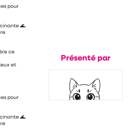
ces pour
cinante 🌊.
tre
ière ce
Présenté par
jeux et
ces pour
cinante 🌊.
tre