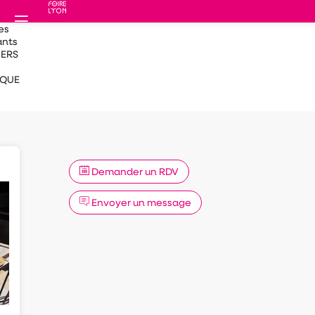
es
ants
IERS
QUE
Demander un RDV
Envoyer un message