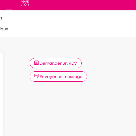
s
ique
Demander un RDV
Envoyer un message