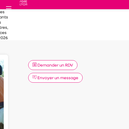
des
ants
s
res,
ces
2026
Demander un RDV
Envoyer un message