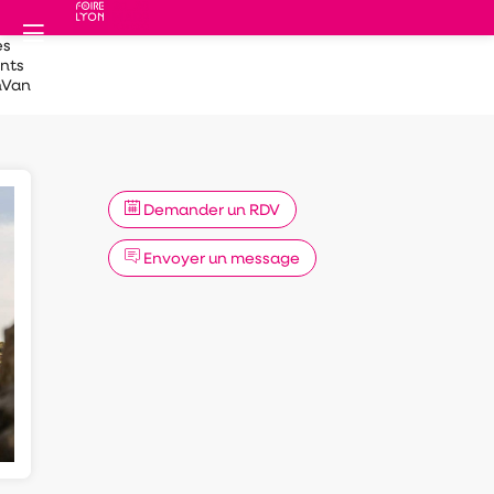
es
nts
nVan
Demander un RDV
Envoyer un message