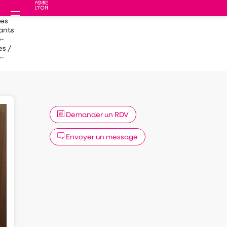
des
ants
-
s /
-
Demander un RDV
Envoyer un message