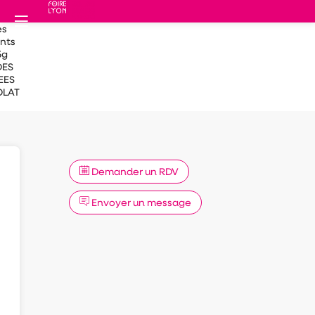
es
nts
5g
ES
EES
LAT
Demander un RDV
Envoyer un message