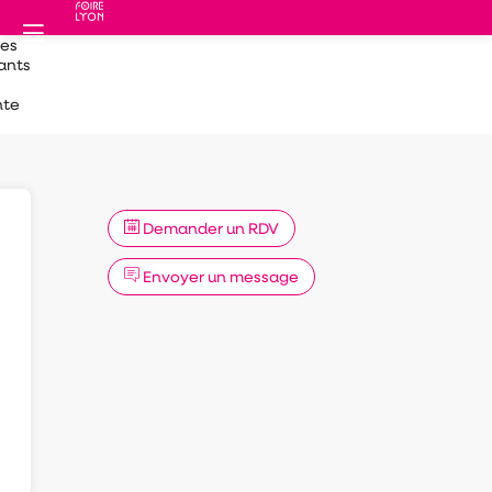
des
ants
nte
Demander un RDV
Envoyer un message