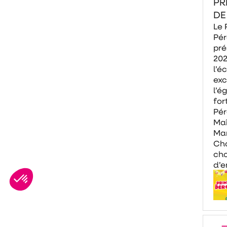
PR
DE
Le 
Pé
pré
202
l’éc
exc
l’é
for
Pér
Maî
Mar
Cho
ch
d’e